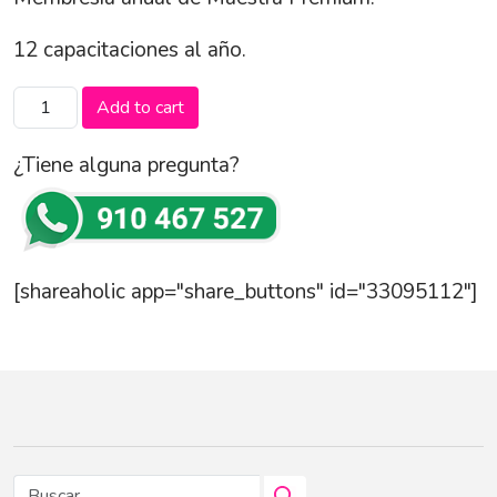
12 capacitaciones al año.
Maestra
Add to cart
Premium
2025
¿Tiene alguna pregunta?
quantity
[shareaholic app="share_buttons" id="33095112"]
Buscar: