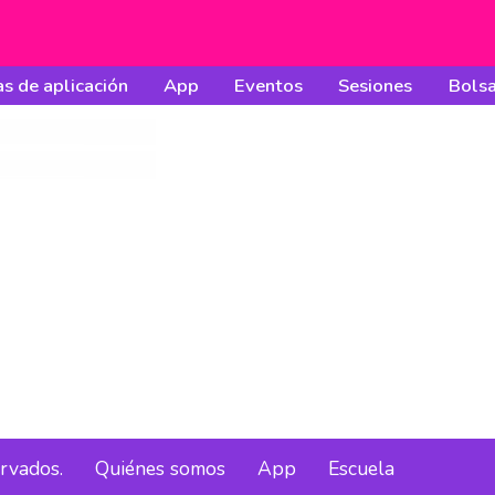
s de aplicación
App
Eventos
Sesiones
Bolsa
ervados.
Quiénes somos
App
Escuela