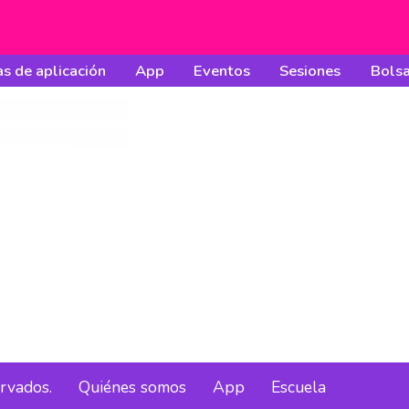
s de aplicación
App
Eventos
Sesiones
Bolsa
ervados.
Quiénes somos
App
Escuela