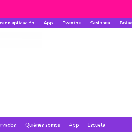
s de aplicación
App
Eventos
Sesiones
Bolsa
ervados.
Quiénes somos
App
Escuela